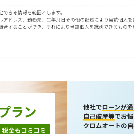
定できる情報を範囲とします。
ルアドレス、勤務先、生年月日その他の記述により当該個人を
照合することができ、それにより当該個人を識別できるものを
報は以下の利用目的で使用し、他の目的に利用することはあり
ための契約販売業務
テム開発の動作検証や調査
力会社様担当者の識別
事関連システムの運用
アンケート・キャンペーンなどの意見・情報の調査
プラン
他社で
ローンが通
自己破産等
でお悩
クロムオートの自
・税金もコミコミ