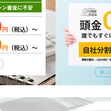
お問い合わせやご質問、資料のご請求や各サービス等のお申し
ーン審査に不安
先等の個人情報を書面、電子媒体、ウェブ等を介して収集致し
0
頭金
円
（税込）～
誰でもすぐ
0
する場合、個人情報の取り扱いに関する委託先の適正な管理・
円
（税込）～
自社分割
事務手数料：1日500円（
合または法令の定めがある場合を除き、第三者に提供すること
詳し
は、不正アクセスや紛失、破壊、改ざん及び漏えいなどに対す
よびその他の規範を遵守するとともに、この方針に基づく個人