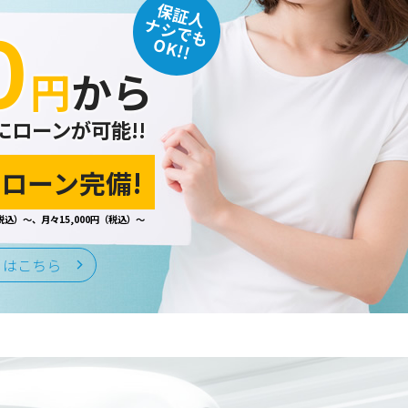
保証人
０
込みなど、当ホームページのサービ
ナシでも
ます。
OK!!
円
から
にローンが可能!!
監督をおこないます。
ローン完備!
税込）～、月々15,000円（税込）～
はいたしません。
くはこちら
る予防ならびに是正に努め、合理的
情報保護規程や体制を定め、その内