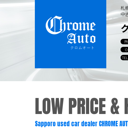
容を継続的に見直し、改善に努めま
札
中
個人情報の訂正･削除・開
ご本人から、登録されている個人情
所
当ホームページが保有する個人情報
O
TE
個人情報保護担当窓口
当社の「個人情報の取扱い」に関す
クロムオート
LOW PRICE &
〒002-0865 札幌市北区屯田町740
TEL／011-790-7766
FAX／011-790
E-mail：info@chromeauto.co.jp
Sapporo used car dealer CHROME AU