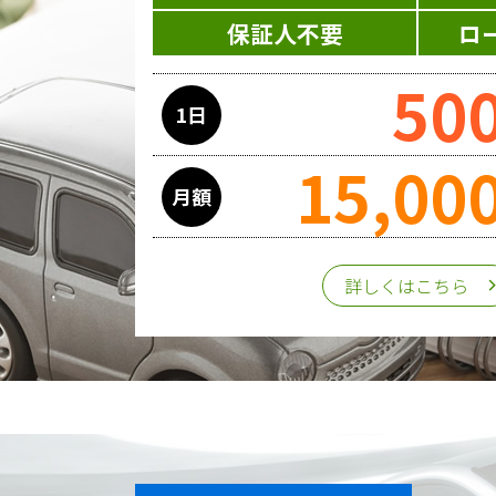
当ホームページはサービスに関する
保証人不要
ロ
ス提供過程で、氏名、連絡先、勤務
50
1日
委託先の管理･監督
15,00
利用目的の遂行のために業務を委託
月額
第三者への提供
詳しくはこちら
個人情報は、ご本人の同意を得た場
個人情報の管理
収集させて頂いた個人情報について
な安全対策を講じます。
また、個人情報保護に関する法令お