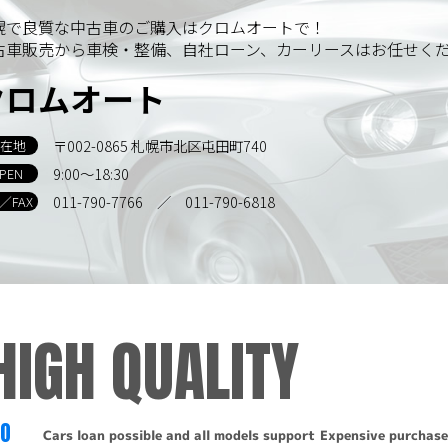
す。
幌で良質な中古車のご購入はクロムオートで！
古車販売から車検・整備、自社ローン、カーリースはお任せく
示
クロムオート
報について訂正・削除・開示の請求があった場合は、迅速に対
〒002-0865 札幌市北区屯田町740
在地
の取り扱い、および訂正・削除・開示等に関するお問い合わせ
9:00～18:30
PEN
011-790-7766
／ 011-790-6818
L／FAX
るお問い合わせは、下記窓口までお願いいたします。
HIGH QUALITY
-6818
TO
Cars loan possible and all models support
Expensive purchase