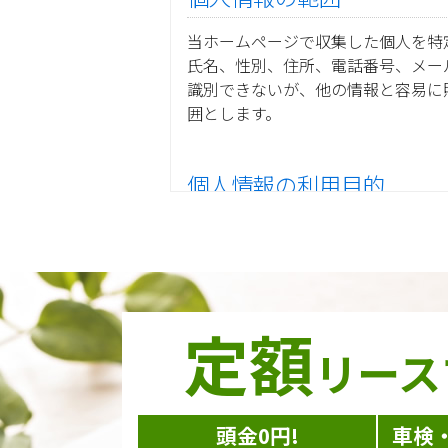
当ホームページで収集した個人を特
氏名、性別、住所、電話番号、メー
識別できないが、他の情報と容易に
囲とします。
個人情報の利用目的
当ホームページ上で収集した個人情
ご注文の承りおよび商品発送の
お取引先様から委託されたシス
当グループの業務に従事する協
当グループ内で共同利用する人
定額
ダイレクトメール等を利用した
リース
個人情報の収集手段
頭金0円!
車検