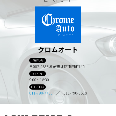
クロムオート
所在地
〒002-0865 札幌市北区屯田町740
OPEN
9:00～18:30
TEL／FAX
011-790-7766
／ 011-790-6818