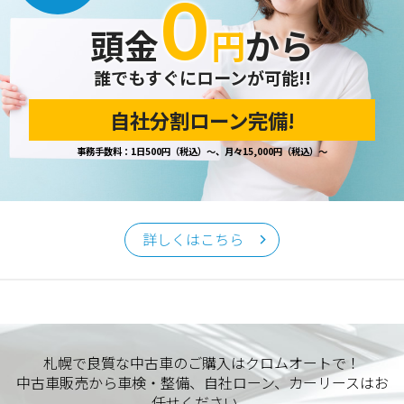
０
開示の請求があった場合は、迅速に対応いたします。
頭金
円
から
当ホームページが保有する個人情報の取り扱い、および訂
正・削除・開示等に関するお問い合わせ先は、以下の通りで
す。
誰でもすぐにローンが可能!!
自社分割ローン完備!
個人情報保護担当窓口
事務手数料：1日500円（税込）～、月々15,000円（税込）～
当社の「個人情報の取扱い」に関するお問い合わせは、下記
窓口までお願いいたします。
クロムオート
〒002-0865 札幌市北区屯田町740
詳しくはこちら
TEL／011-790-7766
FAX／011-790-6818
E-mail：info@chromeauto.co.jp
札幌で良質な中古車のご購入はクロムオートで！
中古車販売から車検・整備、自社ローン、カーリースはお
任せください。