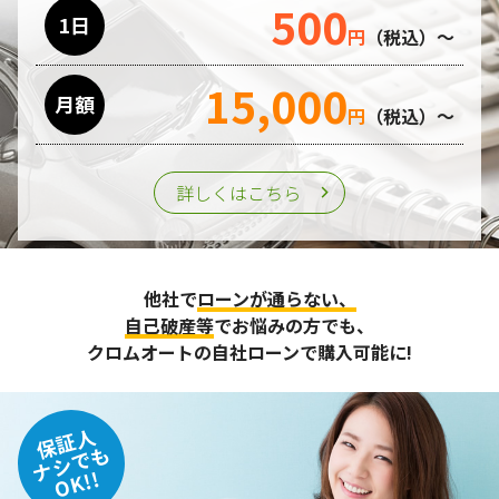
500
利用目的の遂行のために業務を委託する場合、個人情報の取
1日
円
（税込）～
り扱いに関する委託先の適正な管理・監督をおこないます。
15,000
月額
第三者への提供
円
（税込）～
個人情報は、ご本人の同意を得た場合または法令の定めがあ
る場合を除き、第三者に提供することはいたしません。
詳しくはこちら
個人情報の管理
収集させて頂いた個人情報については、不正アクセスや紛
他社で
ローンが通らない、
失、破壊、改ざん及び漏えいなどに対する予防ならびに是正
に努め、合理的な安全対策を講じます。
自己破産等
でお悩みの方でも、
また、個人情報保護に関する法令およびその他の規範を遵守
クロムオートの自社ローンで購入可能に!
するとともに、この方針に基づく個人情報保護規程や体制を
定め、その内容を継続的に見直し、改善に努めます。
保証人
個人情報の訂正･削除・開示
ナシでも
OK!!
ご本人から、登録されている個人情報について訂正・削除・