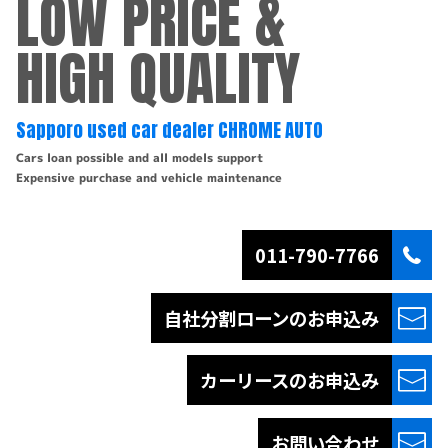
LOW PRICE &
HIGH QUALITY
Sapporo used car dealer CHROME AUTO
Cars loan possible and all models support
Expensive purchase and vehicle maintenance
011-790-7766
自社分割ローンの
お申込み
カーリースの
お申込み
お問い合わせ