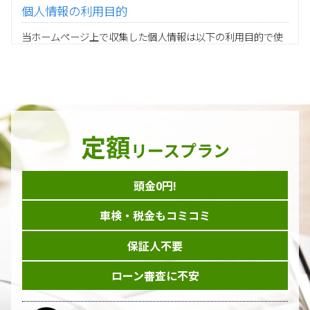
個人情報の利用目的
当ホームページ上で収集した個人情報は以下の利用目的で使
用し、他の目的に利用することはありません。
ご注文の承りおよび商品発送のための契約販売業務
お取引先様から委託されたシステム開発の動作検証や調
査
当グループの業務に従事する協力会社様担当者の識別
当グループ内で共同利用する人事関連システムの運用
定額
ダイレクトメール等を利用したアンケート・キャンペーン
リースプラン
などの意見・情報の調査
頭金0円!
個人情報の収集手段
車検・税金もコミコミ
当ホームページはサービスに関するお問い合わせやご質問、
資料のご請求や各サービス等のお申し込みなど、当ホームペ
保証人不要
ージのサービス提供過程で、氏名、連絡先、勤務先等の個人
情報を書面、電子媒体、ウェブ等を介して収集致します。
ローン審査に不安
委託先の管理･監督