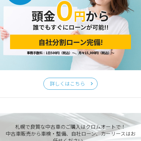
０
開示の請求があった場合は、迅速に対応いたします。
頭金
円
から
当ホームページが保有する個人情報の取り扱い、および訂
正・削除・開示等に関するお問い合わせ先は、以下の通りで
す。
誰でもすぐにローンが可能!!
自社分割ローン完備!
個人情報保護担当窓口
事務手数料：1日500円（税込）～、月々15,000円（税込）～
当社の「個人情報の取扱い」に関するお問い合わせは、下記
窓口までお願いいたします。
クロムオート
〒002-0865 札幌市北区屯田町740
詳しくはこちら
TEL／011-790-7766
FAX／011-790-6818
E-mail：info@chromeauto.co.jp
札幌で良質な中古車のご購入はクロムオートで！
中古車販売から車検・整備、自社ローン、カーリースはお
任せください。