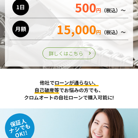
500
利用目的の遂行のために業務を委託する場合、個人情報の取
1日
円
（税込）～
り扱いに関する委託先の適正な管理・監督をおこないます。
15,000
月額
第三者への提供
円
（税込）～
個人情報は、ご本人の同意を得た場合または法令の定めがあ
る場合を除き、第三者に提供することはいたしません。
詳しくはこちら
個人情報の管理
収集させて頂いた個人情報については、不正アクセスや紛
他社で
ローンが通らない、
失、破壊、改ざん及び漏えいなどに対する予防ならびに是正
に努め、合理的な安全対策を講じます。
自己破産等
でお悩みの方でも、
また、個人情報保護に関する法令およびその他の規範を遵守
クロムオートの自社ローンで購入可能に!
するとともに、この方針に基づく個人情報保護規程や体制を
定め、その内容を継続的に見直し、改善に努めます。
保証人
個人情報の訂正･削除・開示
ナシでも
OK!!
ご本人から、登録されている個人情報について訂正・削除・