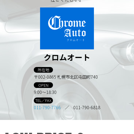
クロムオート
所在地
〒002-0865 札幌市北区屯田町740
OPEN
9:00～18:30
TEL／FAX
011-790-7766
／ 011-790-6818