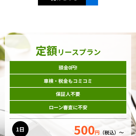
定額
リースプラン
頭金0円!
車検・税金もコミコミ
保証人不要
ローン審査に不安
500
1日
円
（税込）～