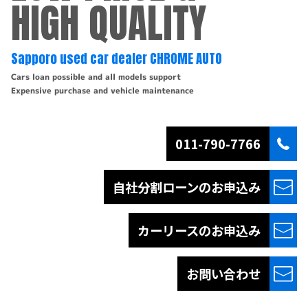
HIGH QUALITY
Sapporo used car dealer CHROME AUTO
Cars loan possible and all models support
Expensive purchase and vehicle maintenance
011-790-7766
自社分割ローンの
お申込み
カーリースの
お申込み
お問い合わせ