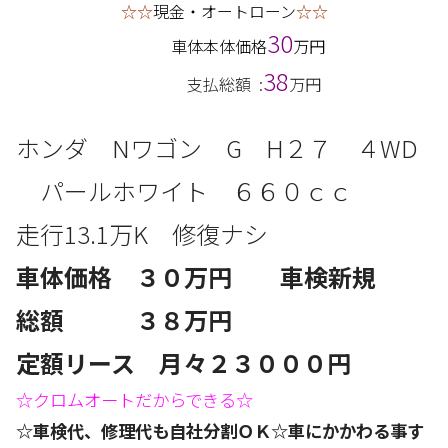
☆☆
現金・オートローン
☆☆
30
車体本体価格
万円
38
支払総額 :
万円
ホンダ Nワゴン G H２７ ４
WD
パールホワイト
６６０
ｃｃ
走行13.1
万
K 修復ナシ
車体価格 ３０
万円 車検新規
総額 ３８万円
定額リース 月々２３
０００円
☆クロムオートだからできる☆
☆車検代、修理代も自社分割ＯＫ☆車にかかわる事す