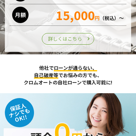
15,000
月額
円
（税込）～
詳しくはこちら
他社で
ローンが通らない、
自己破産等
でお悩みの方でも、
クロムオートの自社ローンで購入可能に!
保証人
ナシでも
OK!!
０