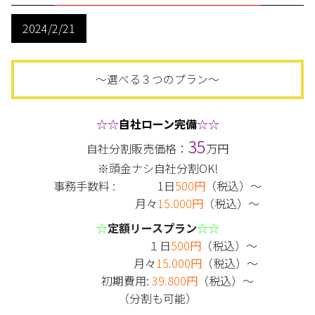
2024/2/21
～選べる３つのプラン～
☆☆
自社ローン完備
☆☆
35
自社分割販売価格：
万円
※頭金ナシ自社分割OK!
事務手数料 : 1日
500円
（税込）～
月々
15.000円
（税込）～
☆
定額リースプラン
☆☆
１日
500円
（税込）～
月々
15.000円
（税込）～
初期費用:
39.800円
（税込）～
（分割も可能）