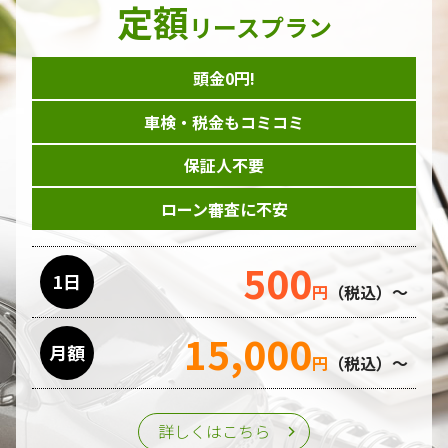
定額
リースプラン
頭金0円!
車検・税金もコミコミ
保証人不要
ローン審査に不安
500
1日
円
（税込）～
15,000
月額
円
（税込）～
詳しくはこちら