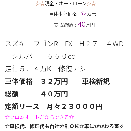
☆☆
現金・オートローン
☆☆
32
車体本体価格 :
万円
40
支払総額 :
万円
スズキ ワゴンR FX
H２７ ４
WD
シルバー
６６
０㏄
走行５．４
万
K 修復ナシ
車体価格 ３２
万円 車検新規
総額 ４０万円
定額リース 月々２３
０００円
☆クロムオートだからできる☆
☆車検代、修理代も自社分割ＯＫ☆車にかかわる事す