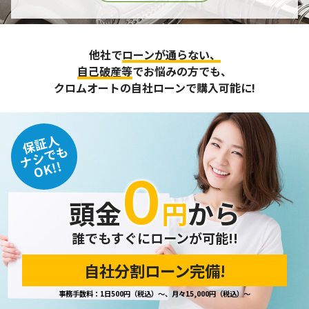
他社で
ローンが通らない、
自己破産等
でお悩みの方でも、
クロムオートの自社ローンで購入可能に!
保証人
ナシでも
OK!!
０
頭金
円
から
誰でもすぐにローンが可能!!
自社分割ローン完備!
事務手数料：1日500円（税込）～、月々15,000円（税込）～