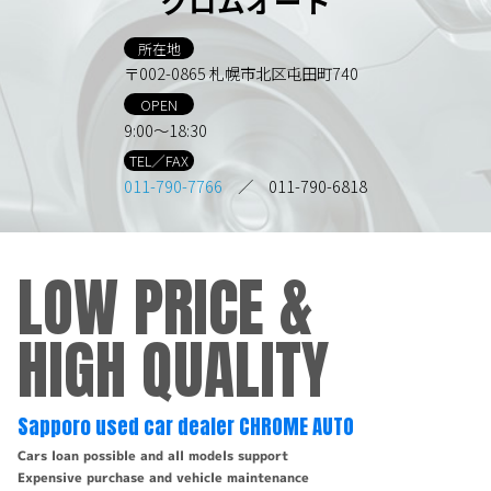
クロムオート
所在地
〒002-0865 札幌市北区屯田町740
OPEN
9:00～18:30
TEL／FAX
011-790-7766
／ 011-790-6818
LOW PRICE &
HIGH QUALITY
Sapporo used car dealer CHROME AUTO
Cars loan possible and all models support
Expensive purchase and vehicle maintenance