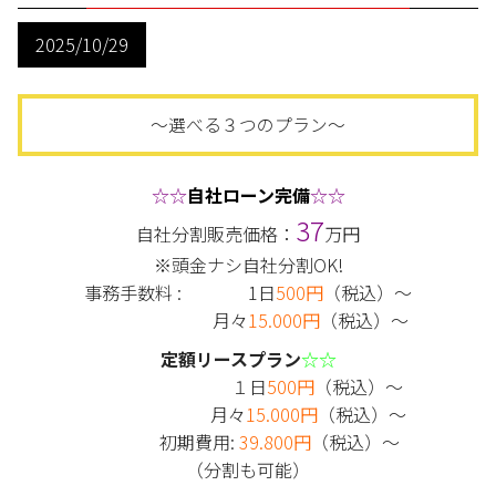
2025/10/29
～選べる３つのプラン～
☆☆
自社ローン完備
☆☆
37
自社分割販売価格：
万円
※頭金ナシ自社分割OK!
事務手数料 : 1日
500円
（税込）～
月々
15.000円
（税込）～
定額リースプラン
☆☆
１日
500円
（税込）～
月々
15.000円
（税込）～
初期費用:
39.800円
（税込）～
（分割も可能）