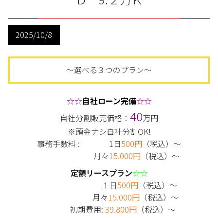
2025/10/8
～選べる３つのプラン～
☆☆
自社ローン完備
☆☆
40
自社分割販売価格：
万円
※頭金ナシ自社分割OK!
事務手数料 : 1日
500円
（税込）～
月々
15.000円
（税込）～
定額リースプラン
☆☆
１日
500円
（税込）～
月々
15.000円
（税込）～
初期費用:
39.800円
（税込）～