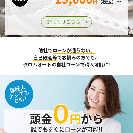
円
（税込）～
詳しくはこちら
他社で
ローンが通らない、
自己破産等
でお悩みの方でも、
クロムオートの自社ローンで購入可能に!
保証人
ナシでも
OK!!
０
頭金
円
から
誰でもすぐにローンが可能!!