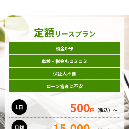
定額
リースプラン
頭金0円!
車検・税金もコミコミ
保証人不要
ローン審査に不安
500
1日
円
（税込）～
15,000
月額