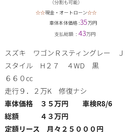
（分割も可能）
☆☆
現金・オートローン
☆☆
35
車体本体価格 :
万円
43
支払総額 :
万円
スズキ ワゴンＲスティングレー Ｊ
スタイル
H２７ ４
WD
黒
６６
０㏄
走行９．２
万
K 修復ナシ
車体価格 ３５
万円 車検R8/6
総額 ４３万円
定額リース 月々２５
０００円