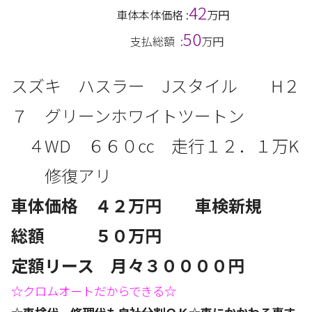
42
車体本体価格 :
万円
50
支払総額 :
万円
スズキ ハスラー Jスタイル
H２
７ グリーンホワイトツートン
４
WD
６６０
㏄
走行１２．１
万
K
修復アリ
車体価格 ４２
万円 車検新規
総額 ５０
万円
定額リース 月々３０
０００円
☆クロムオートだからできる☆