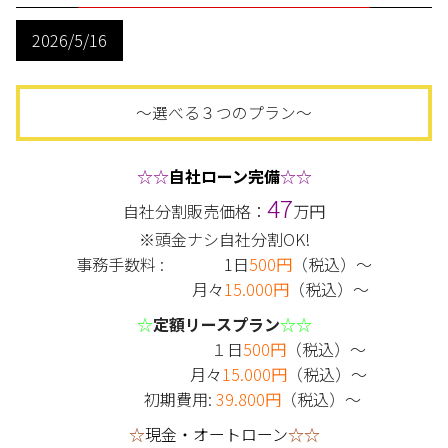
2026/5/16
～選べる３つのプラン～
☆☆
自社ローン完備
☆☆
47
自社分割販売価格：
万円
※頭金ナシ自社分割OK!
事務手数料 : 1日
500円
（税込）～
月々
15.000円
（税込）～
☆
定額リースプラン
☆☆
１日
500円
（税込）～
月々
15.000円
（税込）～
初期費用:
39.800円
（税込）～
☆
現金・オートローン
☆☆