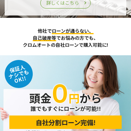
詳しくはこちら
他社で
ローンが通らない、
自己破産等
でお悩みの方でも、
クロムオートの自社ローンで購入可能に!
保証人
ナシでも
OK!!
０
頭金
円
から
誰でもすぐにローンが可能!!
自社分割ローン完備!