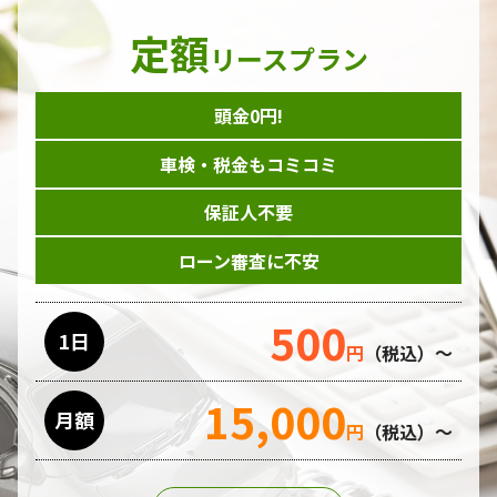
定額
リースプラン
頭金0円!
車検・税金もコミコミ
保証人不要
ローン審査に不安
500
1日
円
（税込）～
15,000
月額
円
（税込）～