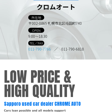
クロムオート
所在地
〒002-0865 札幌市北区屯田町740
OPEN
9:00～18:30
TEL／FAX
011-790-7766
／ 011-790-6818
LOW PRICE &
HIGH QUALITY
Sapporo used car dealer CHROME AUTO
Cars loan possible and all models support