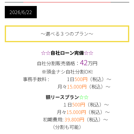
2026/6/22
～選べる３つのプラン～
☆☆
自社ローン完備
☆☆
42
自社分割販売価格：
万円
※頭金ナシ自社分割OK!
事務手数料 : 1日
500円
（税込）～
月々
15.000円
（税込）～
額リースプラン
☆☆
１日
500円
（税込）～
月々
15.000円
（税込）～
初期費用:
39.800円
（税込）～
（分割も可能）