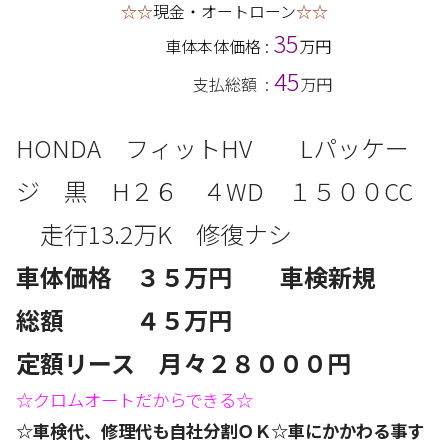
☆☆
現金・オートローン
☆☆
35
車体本体価格 :
万円
45
支払総額 :
万円
HONDA フィットHV Lパッケー
ジ 黒 H２６
４
WD
１５００CC
走行13.2
万
K 修復ナシ
車体価格 ３５
万円 車検新規
総額 ４５万円
定額リース 月々２８
０００円
☆クロムオートだからできる☆
☆車検代、修理代も自社分割ＯＫ☆車にかかわる事す