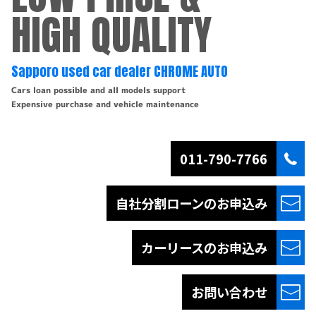
HIGH QUALITY
Sapporo used car dealer CHROME AUTO
Cars loan possible and all models support
Expensive purchase and vehicle maintenance
011-790-7766
自社分割ローンの
お申込み
カーリースの
お申込み
お問い合わせ