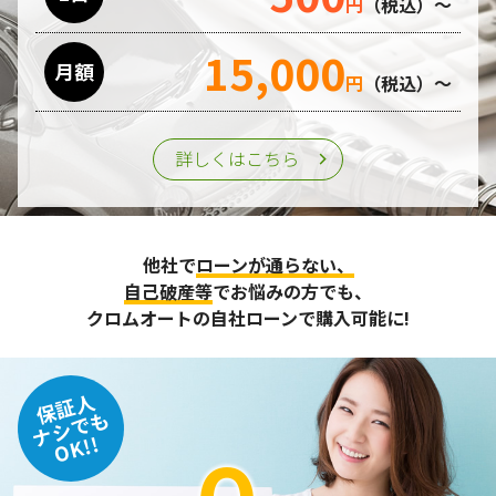
円
（税込）～
15,000
月額
円
（税込）～
詳しくはこちら
他社で
ローンが通らない、
自己破産等
でお悩みの方でも、
クロムオートの自社ローンで購入可能に!
保証人
ナシでも
OK!!