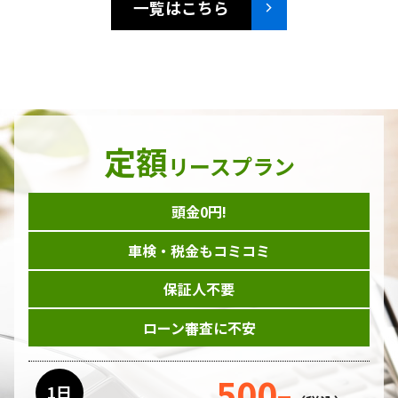
一覧はこちら
定額
リースプラン
頭金0円!
車検・税金もコミコミ
保証人不要
ローン審査に不安
500
1日