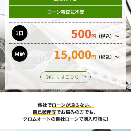
ローン審査に不安
500
1日
円
（税込）～
15,000
月額
円
（税込）～
詳しくはこちら
他社で
ローンが通らない、
自己破産等
でお悩みの方でも、
クロムオートの自社ローンで購入可能に!