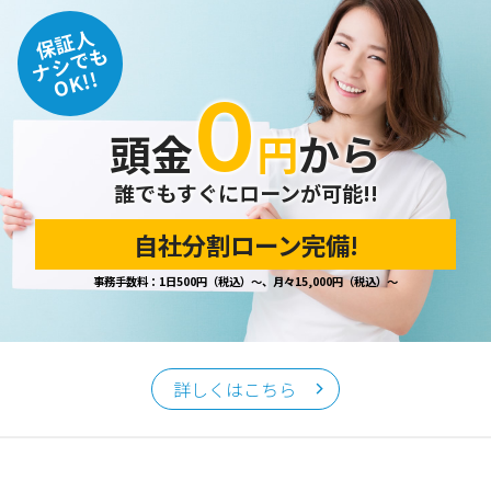
保証人
ナシでも
OK!!
０
頭金
円
から
誰でもすぐにローンが可能!!
自社分割ローン完備!
事務手数料：1日500円（税込）～、月々15,000円（税込）～
詳しくはこちら