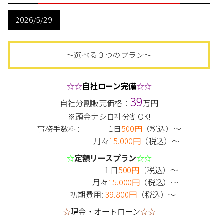
2026/5/29
～選べる３つのプラン～
☆☆
自社ローン完備
☆☆
39
自社分割販売価格：
万円
※頭金ナシ自社分割OK!
事務手数料 : 1日
500円
（税込）～
月々
15.000円
（税込）～
☆
定額リースプラン
☆☆
１日
500円
（税込）～
月々
15.000円
（税込）～
初期費用:
39.800円
（税込）～
☆
現金・オートローン
☆☆