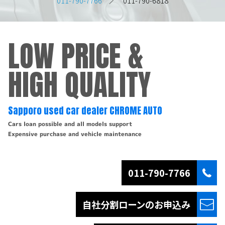
011-790-7766
／ 011-790-6818
LOW PRICE &
HIGH QUALITY
Sapporo used car dealer CHROME AUTO
Cars loan possible and all models support
Expensive purchase and vehicle maintenance
011-790-7766
自社分割ローンの
お申込み