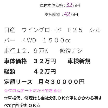
32
車体本体価格 :
万円
42
支払総額 :
万円
日産 ウイングロード
H２５ シル
バー
４
WD
１５０
０
㏄
走行１２．９
万
K 修復ナシ
車体価格 ３２
万円 車検新規
総額 ４２
万円
定額リース 月々３０
０００円
☆クロムオートだからできる☆
☆車検代、修理代も自社分割ＯＫ☆車にかかわる事す
べて自社分割ＯＫ☆