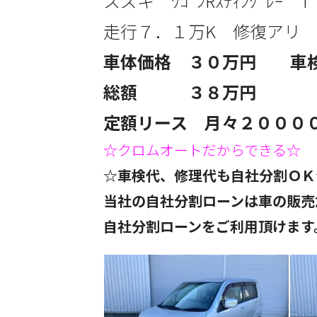
スズキ ﾜｺﾞﾝRｽﾃｨﾝｸﾞﾚｰ
走行７．１
万
K 修復アリ
車体価格 ３０
万円 車検R
総額 ３８万円
定額リース 月々２０
００
☆クロムオートだからできる☆
☆車検代、修理代も自社分割ＯＫ
当社の自社分割ローンは車の販売
自社分割ローンをご利用頂けます