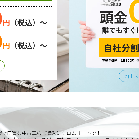
0
頭金
円
（税込）～
誰でもすぐ
0
円
（税込）～
自社分割
事務手数料：1日500円（
詳し
幌で良質な中古車のご購入はクロムオートで！