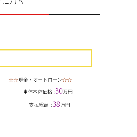
☆☆
現金・オートローン
☆☆
30
車体本体価格 :
万円
38
支払総額 :
万円