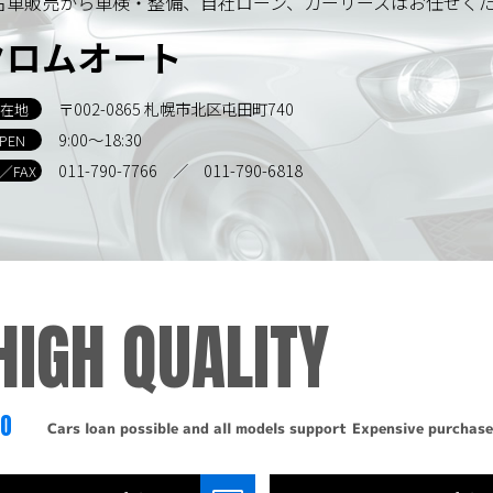
古車販売から車検・整備、自社ローン、カーリースはお任せく
クロムオート
〒002-0865 札幌市北区屯田町740
在地
9:00～18:30
PEN
011-790-7766
／ 011-790-6818
L／FAX
HIGH QUALITY
TO
Cars loan possible and all models support
Expensive purchase