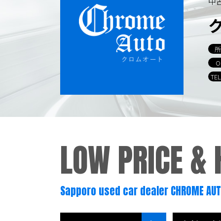
中
所
O
TE
LOW PRICE &
Sapporo used car dealer CHROME AU