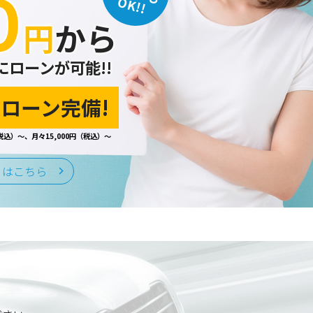
０
OK!!
円
から
にローンが可能!!
ローン完備!
税込）～、月々15,000円（税込）～
くはこちら