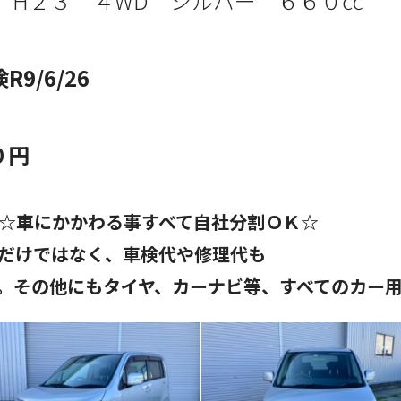
T
H２３ ４
WD
シルバー
６６
０㏄
9/6/26
０円
☆車にかかわる事すべて自社分割ＯＫ☆
だけではなく、車検代や修理代も
。その他にもタイヤ、カーナビ等、すべてのカー