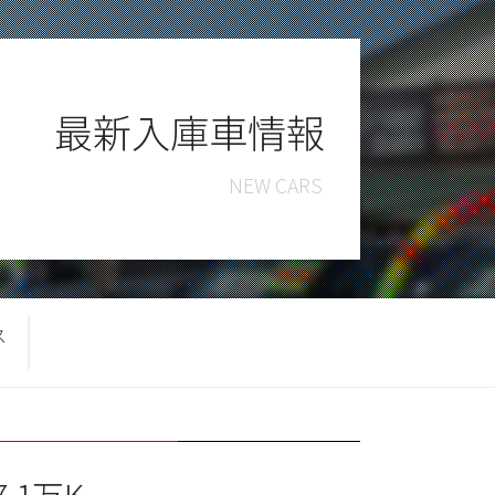
最新入庫車情報
ス
.1万K