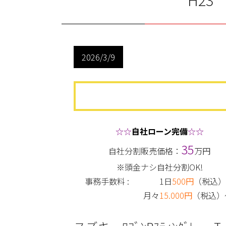
2026/3/9
☆☆
自社ローン完備
☆☆
35
自社分割販売価格：
万円
※頭金ナシ自社分割OK!
事務手数料 : 1日
500円
（税込
月々
15.000円
（税込）