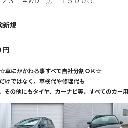
H２３ ４
WD
黒
１５００㏄
検新規
０円
☆車にかかわる事すべて自社分割ＯＫ☆
だけではなく、車検代や修理代も
。その他にもタイヤ、カーナビ等、すべてのカー