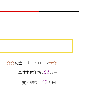
☆☆
現金・オートローン
☆☆
32
車体本体価格 :
万円
42
支払総額 :
万円