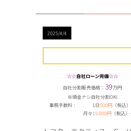
2025/4/4
☆☆
自社ローン完備
☆☆
39
自社分割販売価格：
万円
※頭金ナシ自社分割OK!
事務手数料 : 1日
500円
（税込
月々
15.000円
（税込）