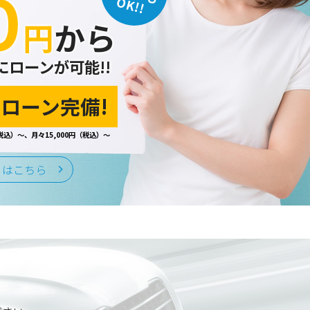
０
OK!!
円
から
にローンが可能!!
ローン完備!
税込）～、月々15,000円（税込）～
くはこちら