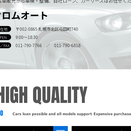
古車販売から車検・整備、自社ローン、カーリースはお任せく
クロムオート
〒002-0865 札幌市北区屯田町740
在地
9:00～18:30
PEN
011-790-7766
／ 011-790-6818
L／FAX
HIGH QUALITY
TO
Cars loan possible and all models support
Expensive purchase