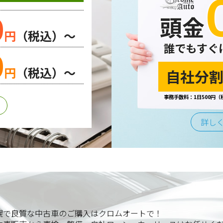
0
頭金
円
（税込）～
誰でもすぐ
0
円
（税込）～
自社分割
事務手数料：1日500円（
詳し
幌で良質な中古車のご購入はクロムオートで！