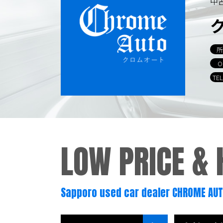
中
所
O
TE
LOW PRICE &
Sapporo used car dealer CHROME AU