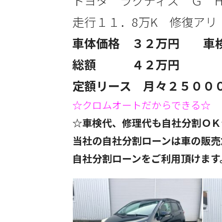
トヨタ ラクティス Ｇ
走行１１．8
万
K 修復アリ
車体価格 ３２
万円 車
総額 ４２万円
定額リース 月々２５
００
☆クロムオートだからできる☆
☆車検代、修理代も自社分割ＯＫ
当社の自社分割ローンは車の販売
自社分割ローンをご利用頂けます