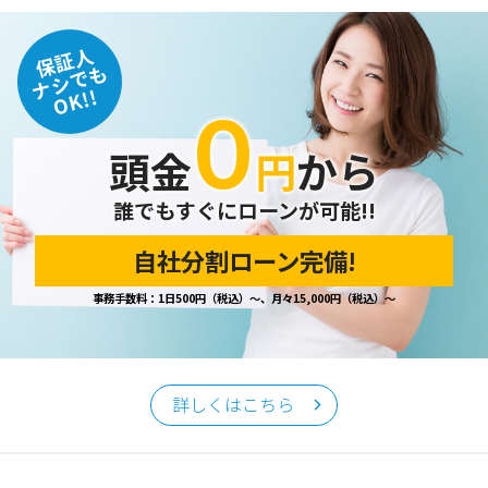
保証人
ナシでも
OK!!
０
頭金
円
から
誰でもすぐにローンが可能!!
自社分割ローン完備!
事務手数料：1日500円（税込）～、月々15,000円（税込）～
詳しくはこちら