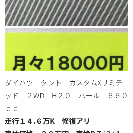
ダイハツ タント カスタムXリミテ
ッド
２WD
H２０ パール ６６０
ｃｃ
走行１４.６万K 修復アリ