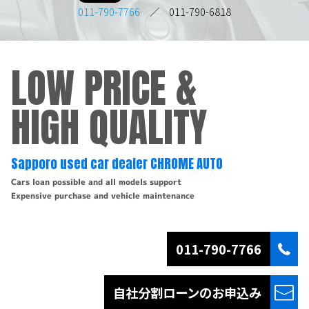
011-790-7766
／ 011-790-6818
LOW PRICE &
HIGH QUALITY
Sapporo used car dealer CHROME AUTO
Cars loan possible and all models support
Expensive purchase and vehicle maintenance
011-790-7766
自社分割ローンの
お申込み