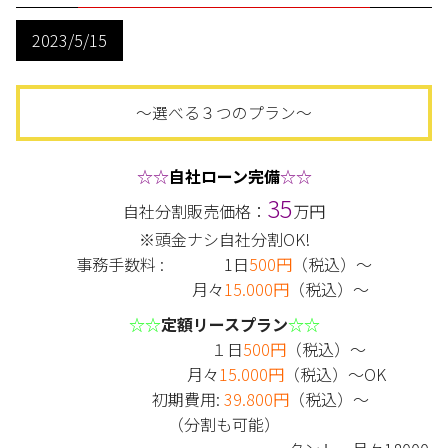
2023/5/15
～選べる３つのプラン～
☆☆
自社ローン完備
☆☆
35
自社分割販売価格：
万円
※頭金ナシ自社分割OK!
事務手数料 : 1日
500円
（税込）～
月々
15.000円
（税込）～
☆☆
定額リースプラン
☆☆
１日
500円
（税込）～
月々
15.000円
（税込）～OK
初期費用:
39.800円
（税込）～
（分割も可能）