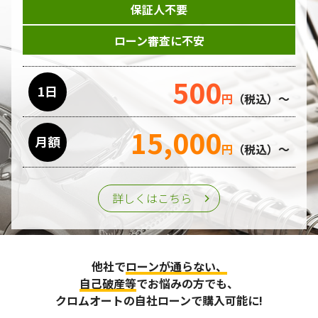
保証人不要
ローン審査に不安
500
1日
円
（税込）～
15,000
月額
円
（税込）～
詳しくはこちら
他社で
ローンが通らない、
自己破産等
でお悩みの方でも、
クロムオートの自社ローンで購入可能に!