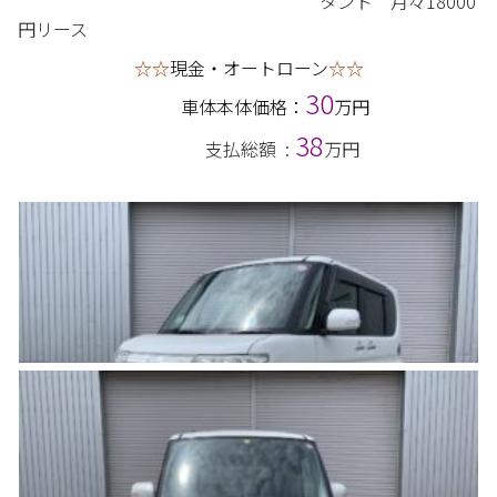
タント 月々18000
円リース
☆☆
現金・オートローン
☆☆
30
車体本体価格：
万円
38
支払総額 :
万円