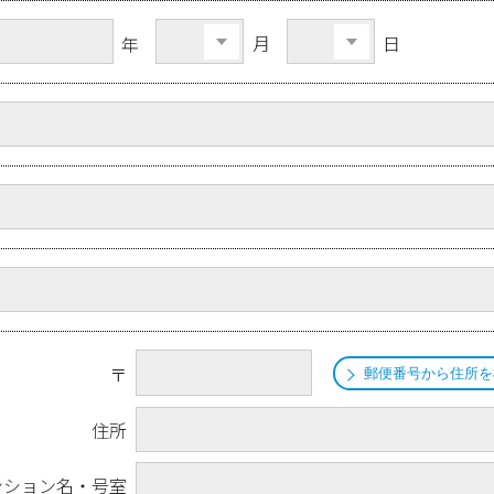
月
日
年
〒
郵便番号から住所を
住所
ンション名・号室