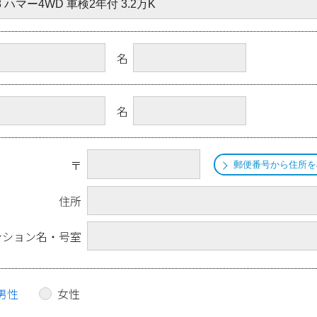
名
名
〒
郵便番号から住所を
住所
ンション名・号室
男性
女性