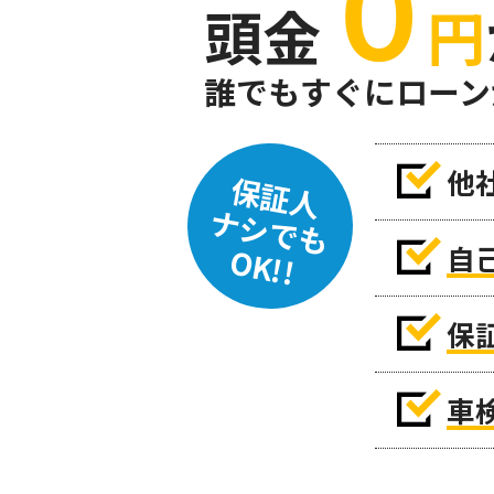
０
頭金
円
誰でもすぐにローン
他
保証人
ナシでも
自
OK!!
保
車