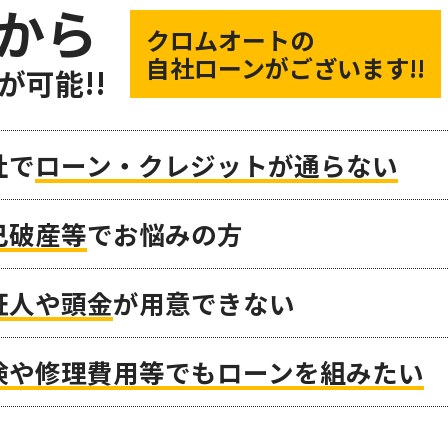
から
クロムオートの
自社ローンがございます!!
が可能!!
社で
ローン・クレジットが通らない
己破産等
でお悩みの方
証人や頭金
が用意できない
検や修理費用等でもローンを組みたい