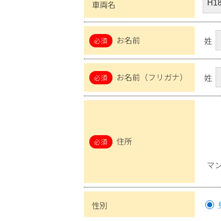
車両名
お名前
姓
お名前（フリガナ）
姓
住所
マ
性別