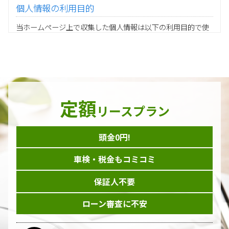
個人情報の利用目的
当ホームページ上で収集した個人情報は以下の利用目的で使
用し、他の目的に利用することはありません。
ご注文の承りおよび商品発送のための契約販売業務
お取引先様から委託されたシステム開発の動作検証や調
査
当グループの業務に従事する協力会社様担当者の識別
当グループ内で共同利用する人事関連システムの運用
定額
ダイレクトメール等を利用したアンケート・キャンペーン
リースプラン
などの意見・情報の調査
頭金0円!
個人情報の収集手段
車検・税金もコミコミ
当ホームページはサービスに関するお問い合わせやご質問、
資料のご請求や各サービス等のお申し込みなど、当ホームペ
保証人不要
ージのサービス提供過程で、氏名、連絡先、勤務先等の個人
情報を書面、電子媒体、ウェブ等を介して収集致します。
ローン審査に不安
委託先の管理･監督