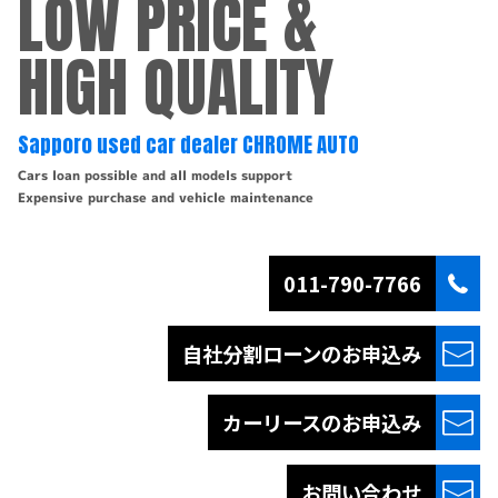
LOW PRICE &
HIGH QUALITY
Sapporo used car dealer CHROME AUTO
Cars loan possible and all models support
Expensive purchase and vehicle maintenance
011-790-7766
自社分割ローンの
お申込み
カーリースの
お申込み
お問い合わせ