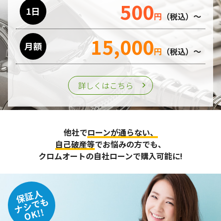
500
利用目的の遂行のために業務を委託する場合、個人情報の取
1日
円
（税込）～
り扱いに関する委託先の適正な管理・監督をおこないます。
15,000
月額
第三者への提供
円
（税込）～
個人情報は、ご本人の同意を得た場合または法令の定めがあ
る場合を除き、第三者に提供することはいたしません。
詳しくはこちら
個人情報の管理
収集させて頂いた個人情報については、不正アクセスや紛
他社で
ローンが通らない、
失、破壊、改ざん及び漏えいなどに対する予防ならびに是正
に努め、合理的な安全対策を講じます。
自己破産等
でお悩みの方でも、
また、個人情報保護に関する法令およびその他の規範を遵守
クロムオートの自社ローンで購入可能に!
するとともに、この方針に基づく個人情報保護規程や体制を
定め、その内容を継続的に見直し、改善に努めます。
保証人
個人情報の訂正･削除・開示
ナシでも
OK!!
ご本人から、登録されている個人情報について訂正・削除・