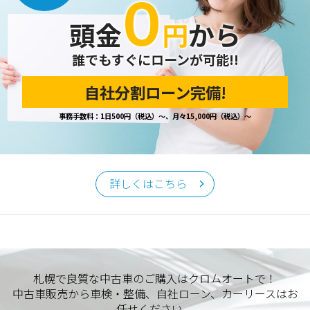
０
開示の請求があった場合は、迅速に対応いたします。
頭金
円
から
当ホームページが保有する個人情報の取り扱い、および訂
正・削除・開示等に関するお問い合わせ先は、以下の通りで
す。
誰でもすぐにローンが可能!!
自社分割ローン完備!
個人情報保護担当窓口
事務手数料：1日500円（税込）～、月々15,000円（税込）～
当社の「個人情報の取扱い」に関するお問い合わせは、下記
窓口までお願いいたします。
クロムオート
〒002-0865 札幌市北区屯田町740
詳しくはこちら
TEL／011-790-7766
FAX／011-790-6818
E-mail：info@chromeauto.co.jp
札幌で良質な中古車のご購入はクロムオートで！
中古車販売から車検・整備、自社ローン、カーリースはお
任せください。