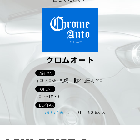
クロムオート
所在地
〒002-0865 札幌市北区屯田町740
OPEN
9:00～18:30
TEL／FAX
011-790-7766
／ 011-790-6818