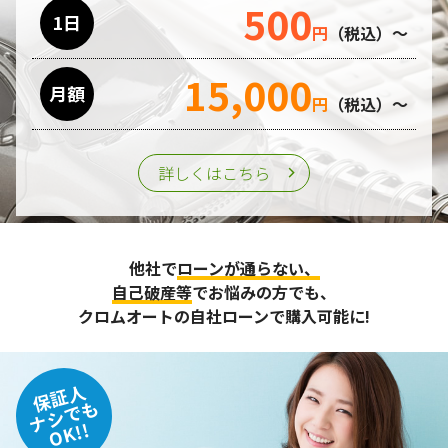
500
利用目的の遂行のために業務を委託する場合、個人情報の取
1日
円
（税込）～
り扱いに関する委託先の適正な管理・監督をおこないます。
15,000
月額
第三者への提供
円
（税込）～
個人情報は、ご本人の同意を得た場合または法令の定めがあ
る場合を除き、第三者に提供することはいたしません。
詳しくはこちら
個人情報の管理
収集させて頂いた個人情報については、不正アクセスや紛
他社で
ローンが通らない、
失、破壊、改ざん及び漏えいなどに対する予防ならびに是正
に努め、合理的な安全対策を講じます。
自己破産等
でお悩みの方でも、
また、個人情報保護に関する法令およびその他の規範を遵守
クロムオートの自社ローンで購入可能に!
するとともに、この方針に基づく個人情報保護規程や体制を
定め、その内容を継続的に見直し、改善に努めます。
保証人
個人情報の訂正･削除・開示
ナシでも
OK!!
ご本人から、登録されている個人情報について訂正・削除・