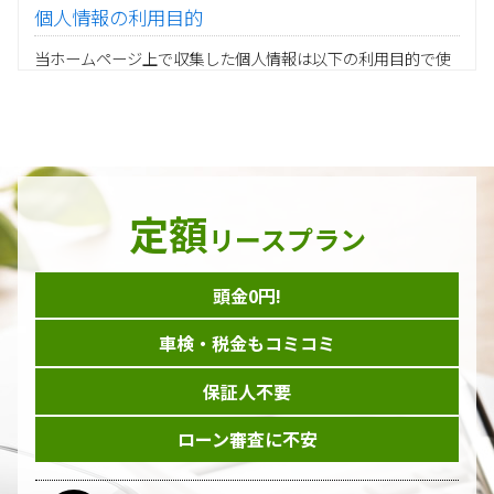
個人情報の利用目的
当ホームページ上で収集した個人情報は以下の利用目的で使
用し、他の目的に利用することはありません。
ご注文の承りおよび商品発送のための契約販売業務
お取引先様から委託されたシステム開発の動作検証や調
査
当グループの業務に従事する協力会社様担当者の識別
当グループ内で共同利用する人事関連システムの運用
定額
ダイレクトメール等を利用したアンケート・キャンペーン
リースプラン
などの意見・情報の調査
頭金0円!
個人情報の収集手段
車検・税金もコミコミ
当ホームページはサービスに関するお問い合わせやご質問、
資料のご請求や各サービス等のお申し込みなど、当ホームペ
保証人不要
ージのサービス提供過程で、氏名、連絡先、勤務先等の個人
情報を書面、電子媒体、ウェブ等を介して収集致します。
ローン審査に不安
委託先の管理･監督