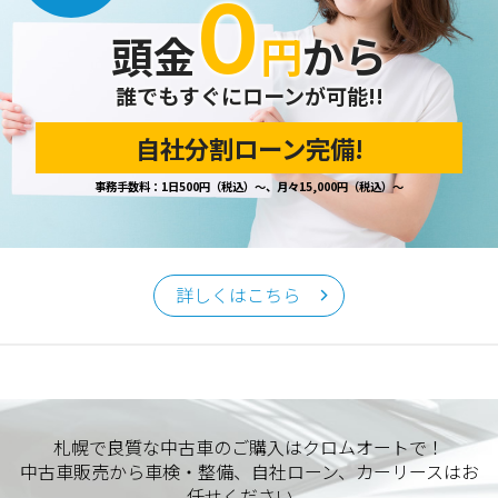
０
開示の請求があった場合は、迅速に対応いたします。
頭金
円
から
当ホームページが保有する個人情報の取り扱い、および訂
正・削除・開示等に関するお問い合わせ先は、以下の通りで
す。
誰でもすぐにローンが可能!!
自社分割ローン完備!
個人情報保護担当窓口
事務手数料：1日500円（税込）～、月々15,000円（税込）～
当社の「個人情報の取扱い」に関するお問い合わせは、下記
窓口までお願いいたします。
クロムオート
〒002-0865 札幌市北区屯田町740
詳しくはこちら
TEL／011-790-7766
FAX／011-790-6818
E-mail：info@chromeauto.co.jp
札幌で良質な中古車のご購入はクロムオートで！
中古車販売から車検・整備、自社ローン、カーリースはお
任せください。