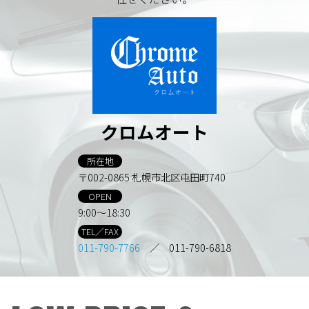
クロムオート
所在地
〒002-0865 札幌市北区屯田町740
OPEN
9:00～18:30
TEL／FAX
011-790-7766
／ 011-790-6818