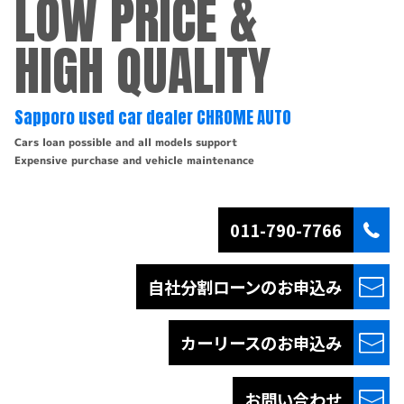
LOW PRICE &
HIGH QUALITY
Sapporo used car dealer CHROME AUTO
Cars loan possible and all models support
Expensive purchase and vehicle maintenance
011-790-7766
自社分割ローンの
お申込み
カーリースの
お申込み
お問い合わせ